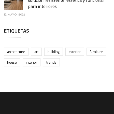
solución resistente, estética y funcional
para interiores
12 MAYO, 2026
ETIQUETAS
architecture
art
building
exterior
furniture
house
interior
trends